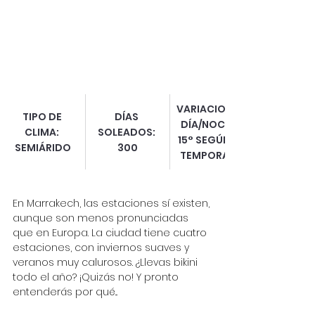
VARIACIONES 
TIPO DE 
DÍAS 
DÍA/NOCHE:
CLIMA:
SOLEADOS:
15° SEGÚN LA 
SEMIÁRIDO
300
TEMPORADA
En Marrakech, las estaciones sí existen, 
aunque son menos pronunciadas 
que en Europa. La ciudad tiene cuatro 
estaciones, con inviernos suaves y 
veranos muy calurosos. ¿Llevas bikini 
todo el año? ¡Quizás no! Y pronto 
entenderás por qué...