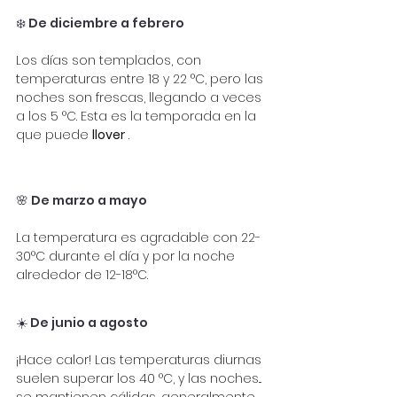
❄️ De diciembre a febrero
Los días son templados, con 
temperaturas entre 18 y 22 °C, pero las 
noches son frescas, llegando a veces 
a los 5 °C. Esta es la temporada en la 
que puede
llover
.
🌸 De marzo a mayo
La temperatura es agradable con 22-
30°C durante el día y por la noche 
alrededor de 12-18°C.
☀️ De junio a agosto
¡Hace calor! Las temperaturas diurnas 
suelen superar los 40 °C, y las noches... 
se mantienen cálidas, generalmente 