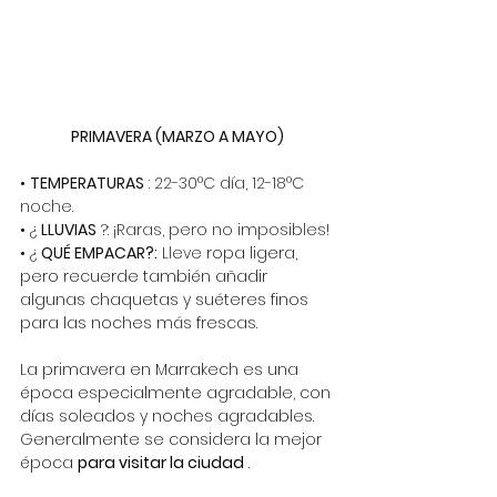
PRIMAVERA (MARZO A MAYO)
•
TEMPERATURAS
: 22-30°C día, 12-18°C 
noche.
• ¿
LLUVIAS
?: ¡Raras, pero no imposibles!
• ¿
QUÉ EMPACAR?:
Lleve
ropa ligera, 
pero recuerde también añadir 
algunas chaquetas y suéteres finos 
para las noches más frescas.
La primavera en Marrakech es una 
época especialmente agradable, con 
días soleados y noches agradables. 
Generalmente se considera la mejor 
época
para visitar la ciudad
.