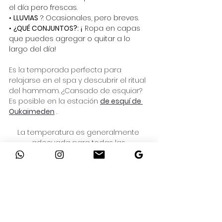
el día pero frescas.
•
LLUVIAS
?: Ocasionales, pero breves.
•
¿QUÉ CONJUNTOS?: ¡
Ropa en capas 
que puedes agregar o quitar a lo 
largo del día!
Es la temporada perfecta para 
relajarse en el spa y descubrir el ritual 
del hammam. ¿Cansado de esquiar? 
Es posible en la
 estación 
de esquí de 
Oukaimeden
 .
La temperatura es generalmente 
adecuada para todas las 
atracciones de Marrakech... excepto la 
piscina (¡a menos que esté 
climatizada!)