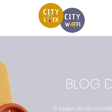
BLOG D
El equipo de City Lock M