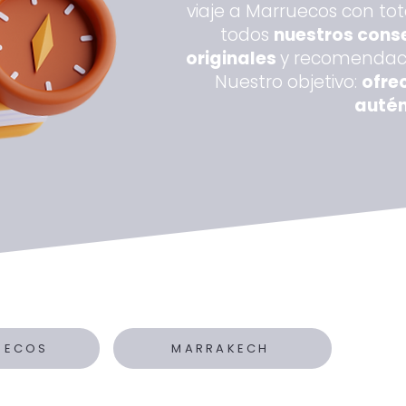
viaje a Marruecos con tot
todos
nuestros conse
originales
y recomendacio
Nuestro objetivo:
ofre
autén
UECOS
MARRAKECH