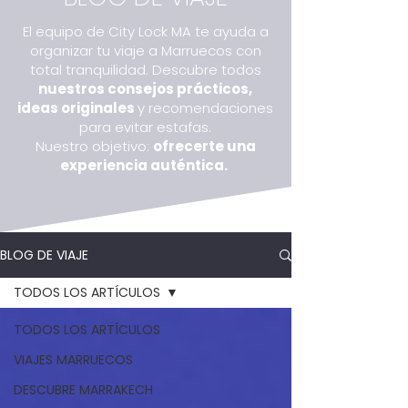
El equipo de City Lock MA te ayuda a
organizar tu viaje a Marruecos con
total tranquilidad. Descubre todos
nuestros consejos prácticos,
ideas originales
y recomendaciones
para evitar estafas.
Nuestro objetivo:
ofrecerte una
experiencia auténtica.
BLOG DE VIAJE
TODOS LOS ARTÍCULOS
TODOS LOS ARTÍCULOS
VIAJES MARRUECOS
DESCUBRE MARRAKECH