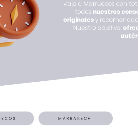
viaje a Marruecos con tot
todos
nuestros conse
originales
y recomendacio
Nuestro objetivo:
ofre
autén
UECOS
MARRAKECH