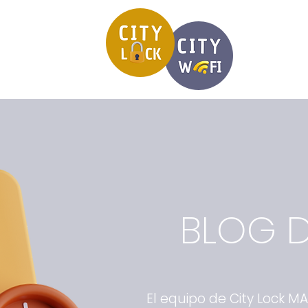
BLOG D
El equipo de City Lock M