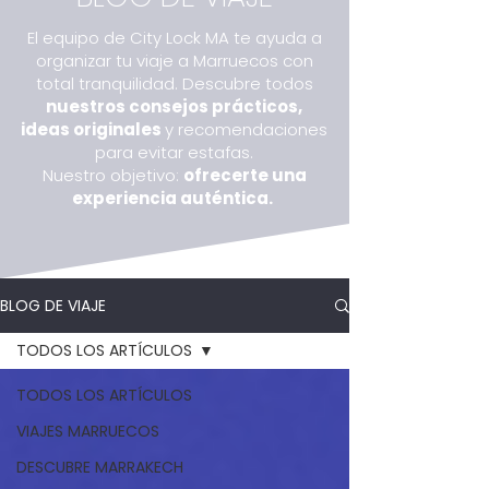
El equipo de City Lock MA te ayuda a
organizar tu viaje a Marruecos con
total tranquilidad. Descubre todos
nuestros consejos prácticos,
ideas originales
y recomendaciones
para evitar estafas.
Nuestro objetivo:
ofrecerte una
experiencia auténtica.
BLOG DE VIAJE
TODOS LOS ARTÍCULOS
TODOS LOS ARTÍCULOS
VIAJES MARRUECOS
DESCUBRE MARRAKECH