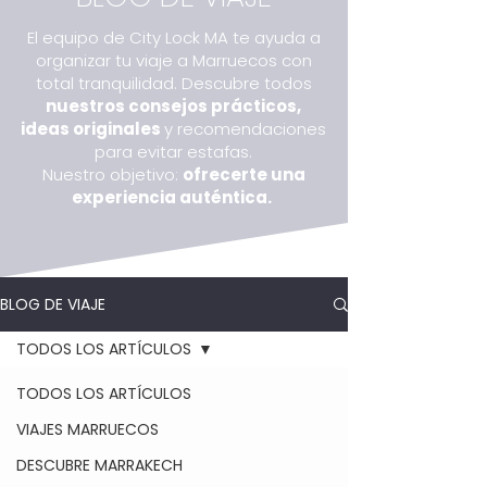
El equipo de City Lock MA te ayuda a
organizar tu viaje a Marruecos con
total tranquilidad. Descubre todos
nuestros consejos prácticos,
ideas originales
y recomendaciones
para evitar estafas.
Nuestro objetivo:
ofrecerte una
experiencia auténtica.
BLOG DE VIAJE
TODOS LOS ARTÍCULOS
TODOS LOS ARTÍCULOS
VIAJES MARRUECOS
DESCUBRE MARRAKECH