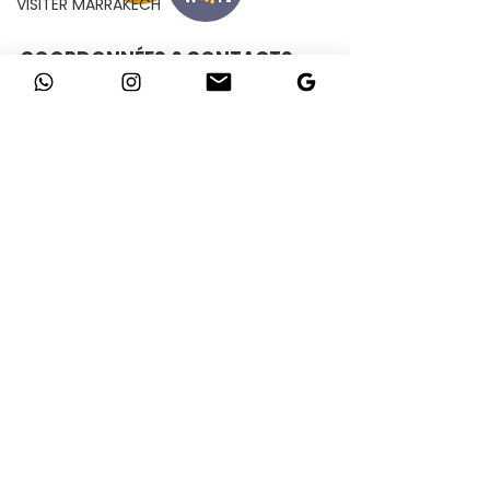
VISITER MARRAKECH
COORDONNÉES & CONTACTS
ETAGE N°3, Appartement 35
le NOYER A, ATLASSIA,
Rue Ibn Sina, Marrakech 40000
© 2023, City Lock |
PConcept