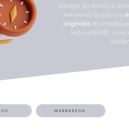
voyage au Maroc & Marra
Retrouvez toutes nos
a
originales
et conseils 
Notre objectif : vous
authen
ROC
MARRAKECH