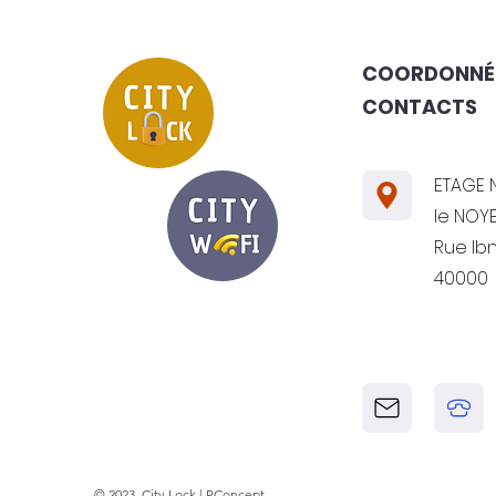
COORDONNÉ
CONTACTS
ETAGE N
le NOYE
Rue Ib
40000
© 2023, City Lock |
PConcept