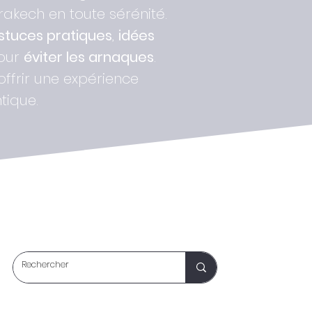
kech en toute sérénité.
stuces pratiques
,
idées
pour
éviter les arnaques
.
 offrir une expérience
tique.