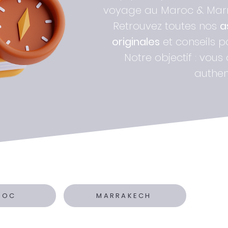
voyage au Maroc & Marra
Retrouvez toutes nos
a
originales
et conseils 
Notre objectif : vous
authen
ROC
MARRAKECH