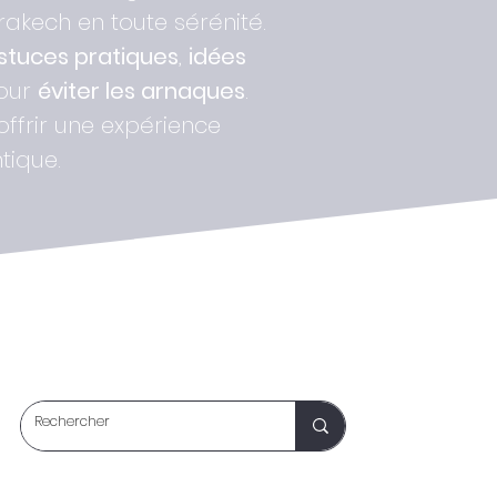
kech en toute sérénité.
stuces pratiques
,
idées
pour
éviter les arnaques
.
 offrir une expérience
tique.