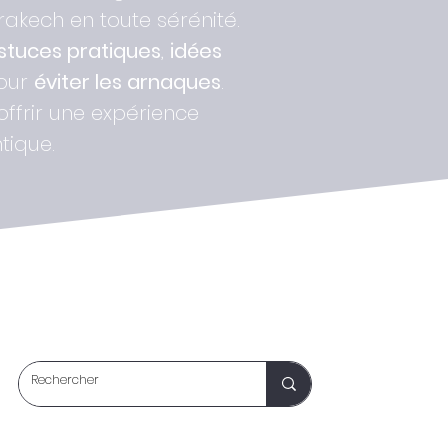
kech en toute sérénité.
stuces pratiques
,
idées
pour
éviter les arnaques
.
 offrir une expérience
tique.