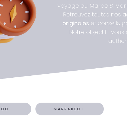
voyage au Maroc & Marra
Retrouvez toutes nos
a
originales
et conseils 
Notre objectif : vous
authen
ROC
MARRAKECH